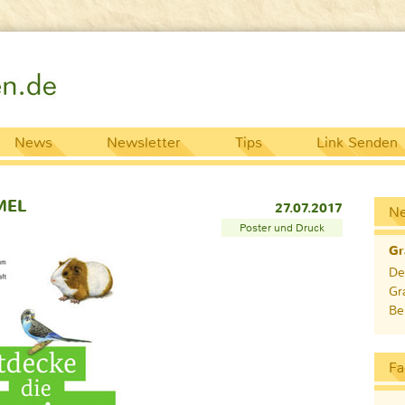
News
Newsletter
Tips
Link Senden
BMEL
27.07.2017
N
Poster und Druck
Gr
De
Gr
Be
Fa